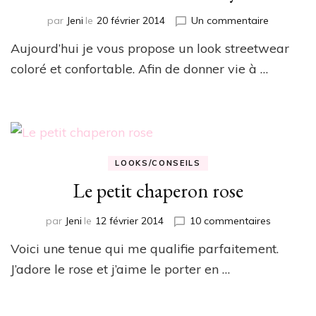
sur
par
Jeni
le
20 février 2014
Un commentaire
Sneakers
Aujourd’hui je vous propose un look streetwear
and
the
coloré et confortable. Afin de donner vie à …
city
LOOKS/CONSEILS
Le petit chaperon rose
sur
par
Jeni
le
12 février 2014
10 commentaires
Le
Voici une tenue qui me qualifie parfaitement.
petit
chaperon
J’adore le rose et j’aime le porter en …
rose