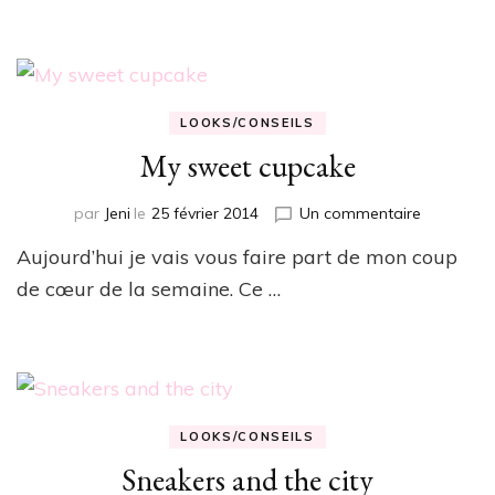
LOOKS/CONSEILS
My sweet cupcake
sur
par
Jeni
le
25 février 2014
Un commentaire
My
Aujourd’hui je vais vous faire part de mon coup
sweet
cupcake
de cœur de la semaine. Ce …
LOOKS/CONSEILS
Sneakers and the city