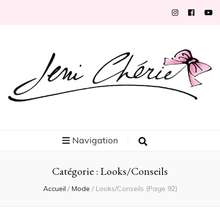
Jeni Chérie
Blog mode/beauté girly à petits prix depuis 2014 | La Rochelle
Navigation
Catégorie :
Looks/Conseils
Accueil
/
Mode
/
Looks/Conseils
(Page 92)