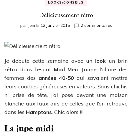
LOOKS/CONSEILS
Délicieusement rétro
sur
par
Jeni
le
12 janvier 2015
2 commentaires
Délicieus
rétro
Je débute cette semaine avec un
look
un brin
rétro
dans l’esprit
Mad Men
. J’aime l’allure des
femmes des
années 40-50
qui savaient mettre
leurs courbes généreuses en valeurs. Sans chichis
ni prise de tête, j’ai posé devant une maison
blanche aux faux airs de celles que l’on retrouve
dans les
Hamptons
. Chic alors !!!
La jupe midi