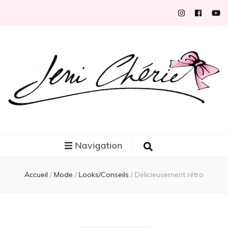
Jeni Chérie
Blog mode/beauté girly à petits prix depuis 2014 | La Rochelle
Navigation
Accueil
/
Mode
/
Looks/Conseils
/
Délicieusement rétro