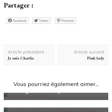
Partager :
Facebook
Twitter
Pinterest
Navigation
Article précédent
Article suivant
d'article
Je suis Charlie
Pink lady
Looks/Conseils
Vous pourriez également aimer...
Flamingos in the sky
Looks/Conseils
Les 4 ans du blog en marinière
multicolore !
Looks/Conseils