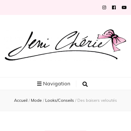
Jeni Chérie
Blog mode/beauté girly à petits prix depuis 2014 | La Rochelle
Navigation
Accueil
/
Mode
/
Looks/Conseils
/
Des baisers veloutés