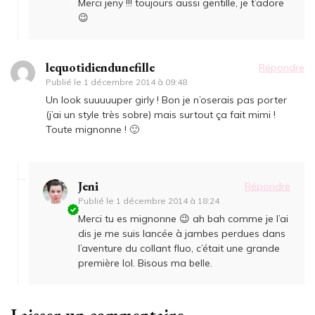
Merci jeny !!! toujours aussi gentille, je t’adore
😉
lequotidiendunefille
Répondre
Publié le
1 décembre 2014 à 09:48
Un look suuuuuper girly ! Bon je n’oserais pas porter
(j’ai un style très sobre) mais surtout ça fait mimi !
Toute mignonne ! 🙂
Jeni
Répondre
Publié le
1 décembre 2014 à 18:24
Merci tu es mignonne 😉 ah bah comme je l’ai
dis je me suis lancée à jambes perdues dans
l’aventure du collant fluo, c’était une grande
première lol. Bisous ma belle.