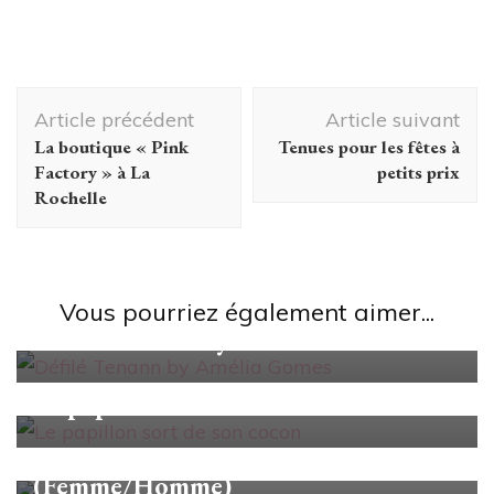
Navigation
Article précédent
Article suivant
d'article
La boutique « Pink
Tenues pour les fêtes à
Factory » à La
petits prix
Rochelle
Looks/Conseils
Vous pourriez également aimer...
Défilé Tenann by Amélia Gomes
Looks/Conseils
Le papillon sort de son cocon
Looks/Conseils
Mes idées de cadeaux de Noël 2018
(Femme/Homme)