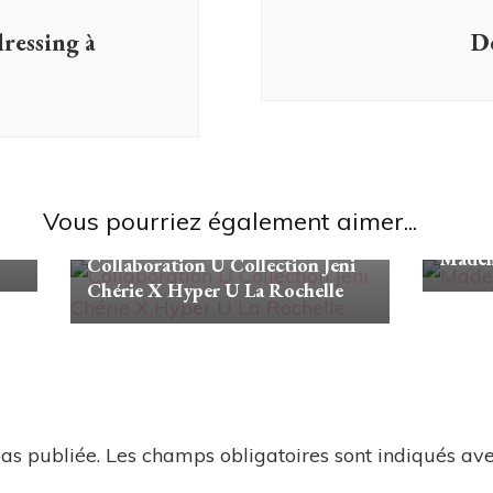
ressing à
D
Vous pourriez également aimer...
Looks/C
Looks/Conseils
Madem
Collaboration U Collection Jeni
Chérie X Hyper U La Rochelle
as publiée.
Les champs obligatoires sont indiqués av