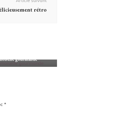
Article suivant
élicieusement rétro
onseils
oiselle gourmande
ec
*