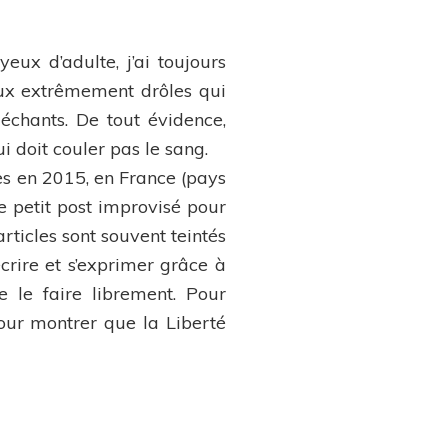
ux d’adulte, j’ai toujours
aux extrêmement drôles qui
échants. De tout évidence,
i doit couler pas le sang.
es en 2015, en France (pays
ce petit post improvisé pour
rticles sont souvent teintés
rire et s’exprimer grâce à
e le faire librement. Pour
 pour montrer que la Liberté