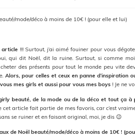
20
idées
Cadeaux
de
Noël
beauté/mo
à
moins
 article
!!! Surtout, j’ai aimé fouiner pour vous dégote
de
 oui, qui dit Noël, dit la ruine. Surtout, si comme mo
10€
cheter des présents pour tout le monde peu vite deve
!
(pour
se.
Alors, pour celles et ceux en panne d’inspiration o
elle
r vous mes girls et aussi pour vous mes boys
! Je ne v
et
lui)
girly beauté, de la mode ou de la déco et tout ça à 
ue cet article fait partie de mes favoris, car c’est vrai
sans se ruiner et en faisant original, moi, je dis 😉
ux de Noël beauté/mode/déco à moins de 10€ ! (pour e