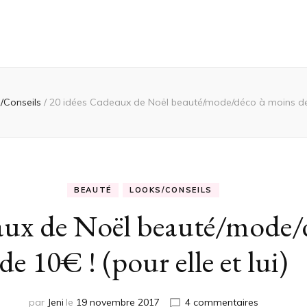
/Conseils
/
20 idées Cadeaux de Noël beauté/mode/déco à moins de 10
BEAUTÉ
LOOKS/CONSEILS
aux de Noël beauté/mode/
de 10€ ! (pour elle et lui)
sur
par
Jeni
le
19 novembre 2017
4 commentaires