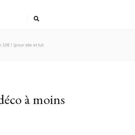
€ ! (pour elle et lui)
déco à moins