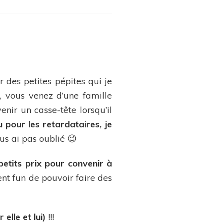
de/déco
r des petites pépites qui je
i, vous venez d’une famille
nir un casse-tête lorsqu’il
u pour les retardataires, je
ous ai pas oublié 😉
petits prix pour convenir à
ment fun de pouvoir faire des
lle et lui)
!!!