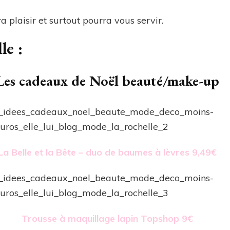
ra plaisir et surtout pourra vous servir.
le :
Les cadeaux de Noël beauté/make-up
La Belle et la Bête – duo de baumes à lèvres 9,49€
Trousse à maquillage lapin Topshop 9€