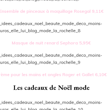
Ensemble de pinceaux à maquillage Rosegal 9,11€
Masque de nuit renard Sephora 5,95€
rème pour les mains et ongles Roger et Gallet 6,10€
Les cadeaux de Noël mode