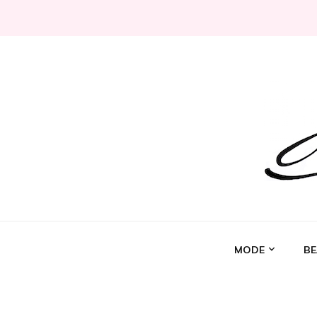
Jeni Chérie
Blog mode/beauté girly à petits prix depuis 2014 | La 
MODE
BE