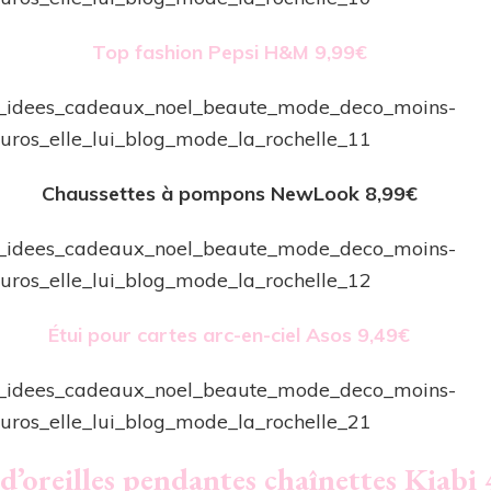
Top fashion Pepsi H&M 9,99€
Chaussettes à pompons NewLook 8,99€
Étui pour cartes arc-en-ciel Asos 9,49€
d’oreilles pendantes chaînettes Kiabi