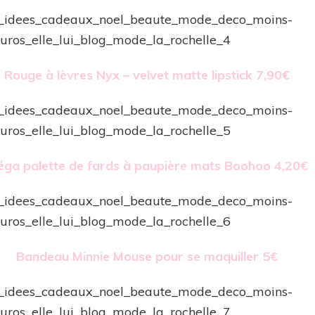
Rouge à lèvres Nyx – velvet matte lipstick 7,90€
ga palette de fards à paupière mats Boohoo 4,20€
Bandeau Minnie Mouse pour se maquiller 5€