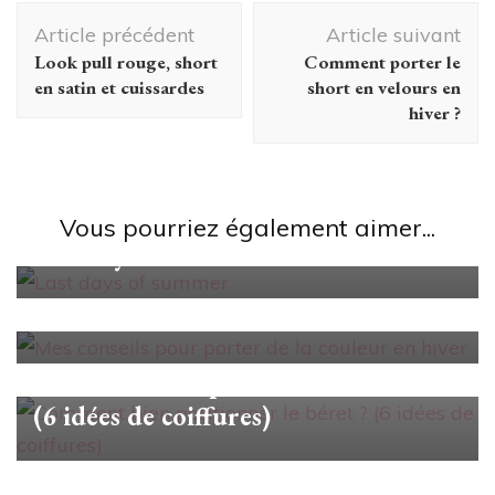
Navigation
Article précédent
Article suivant
d'article
Look pull rouge, short
Comment porter le
en satin et cuissardes
short en velours en
hiver ?
Looks/Conseils
Vous pourriez également aimer...
Last days of summer
Looks/Conseils
Mes conseils pour porter de la
couleur en hiver
Looks/Conseils
Comment bien positionner le béret ?
(6 idées de coiffures)