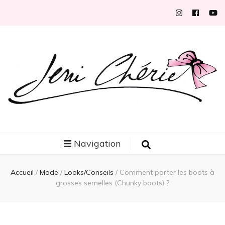
Jeni Chérie
Blog mode/beauté girly à petits prix depuis 2014 | La Rochelle
Navigation
Accueil
/
Mode
/
Looks/Conseils
/
Comment porter les boots à
grosses semelles (Chunky boots) ?