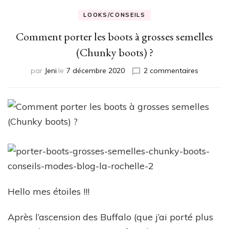
LOOKS/CONSEILS
Comment porter les boots à grosses semelles
(Chunky boots) ?
sur
par
Jeni
le
7 décembre 2020
2 commentaires
Commen
porter
les
boots
à
grosses
semelles
(Chunky
boots)
?
Hello mes étoiles !!!
Après l’ascension des Buffalo (que j’ai porté plus