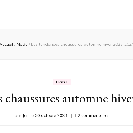
Accueil
/
Mode
/
Les tendances chaussures automne hiver 2023-202
MODE
s chaussures automne hive
sur
par
Jeni
le
30 octobre 2023
2 commentaires
Les
tendances