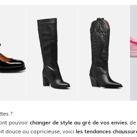
chaussures
automne
hiver
2023-
2024
tes ?
ont pouvoir
changer de style au gré de vos envies
, d
oit douce ou capricieuse, voici
les tendances chaussu