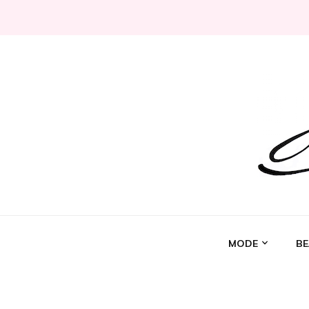
Jeni Chérie
Blog mode/beauté girly à petits prix depuis 2014 | La 
MODE
BE