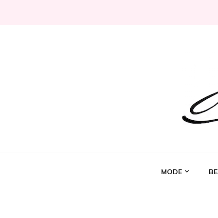
Jeni Chérie
Blog mode/beauté girly à petits prix depuis 2014 | La 
MODE
BE