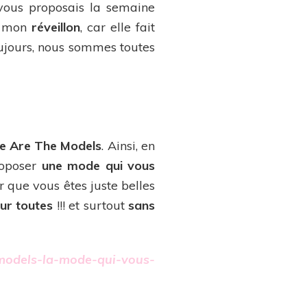
ous proposais la semaine
ur mon
réveillon
, car elle fait
toujours, nous sommes toutes
 Are The Models
. Ainsi, en
roposer
une mode qui vous
r que vous êtes juste belles
ur toutes
!!! et surtout
sans
models-la-mode-qui-vous-