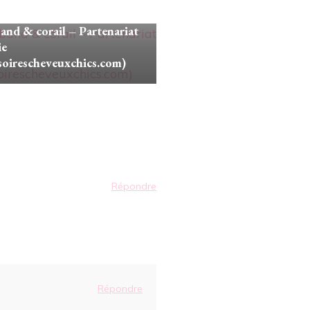
onseils
nd & corail – Partenariat
ie
soirescheveuxchics.com)
Répondre
Répondre