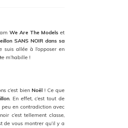
 team
We Are The Models
et
veillon SANS NOIR dans sa
je suis allée à l’opposer en
te
m’habille !
or
ns c’est bien
Noël
! Ce que
illon
. En effet, c’est tout de
n peu en contradiction avec
oir c’est tellement classe,
est de vous montrer qu’il y a