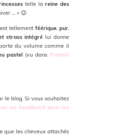
rincesses
telle la
reine des
iver … » 😉
’est tellement
féérique
,
pur
,
 et strass intégré
lui donne
apporte du volume comme il
u pastel
(vu dans
Pastels
r le blog. Si vous souhaitez
 avec un headband pour les
ve que les cheveux attachés