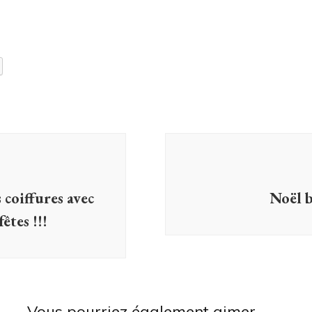
s coiffures avec
Noël 
̂tes !!!
Vous pourriez également aimer...