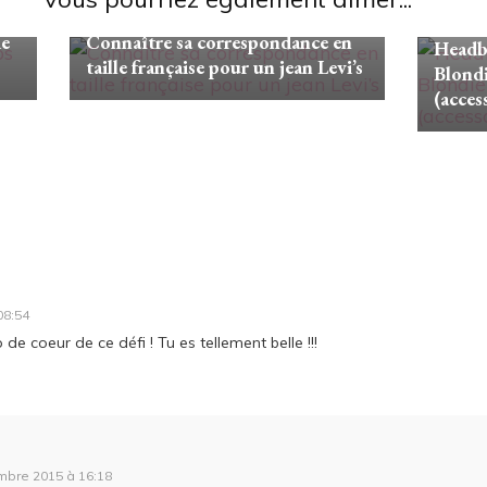
Looks/Conseils
Looks/C
de
Connaître sa correspondance en
Headba
taille française pour un jean Levi’s
Blond
(acces
08:54
e coeur de ce défi ! Tu es tellement belle !!!
mbre 2015 à 16:18