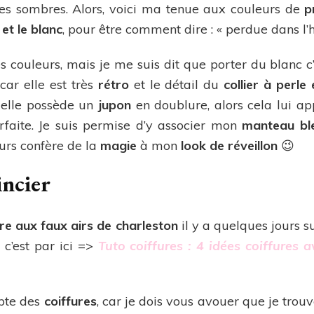
ntes sombres. Alors, voici ma tenue aux couleurs de
p
 et le blanc
, pour être comment dire : « perdue dans l’h
les couleurs, mais je me suis dit que porter du blanc c
, car elle est très
rétro
et le détail du
collier à perle
 elle possède un
jupon
en doublure, alors cela lui 
rfaite. Je suis permise d’y associer mon
manteau ble
leurs confère de la
magie
à mon
look de réveillon
😉
incier
ure aux faux airs de charleston
il y a quelques jours su
 c’est par ici =>
Tuto coiffures : 4 idées coiffures
epte des
coiffures
, car je dois vous avouer que je trou