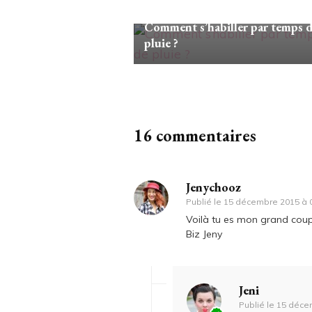
Looks/Conseils
Comment s’habiller par temps 
pluie ?
16 commentaires
Jenychooz
Publié le
15 décembre 2015 à 
Voilà tu es mon grand coup d
Biz Jeny
Jeni
Publié le
15 déce