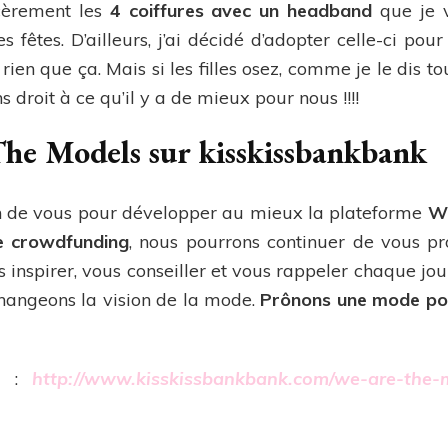
cèrement les
4 coiffures avec un headband
que je v
s fêtes. D’ailleurs, j’ai décidé d’adopter celle-ci po
e rien que ça. Mais si les filles osez, comme je le dis 
 droit à ce qu’il y a de mieux pour nous !!!!
he Models sur kisskissbankbank
in de vous pour développer au mieux la plateforme
We
 crowdfunding
, nous pourrons continuer de vous p
 inspirer, vous conseiller et vous rappeler chaque jou
angeons la vision de la mode.
Prônons une mode po
ci :
http://www.kisskissbankbank.com/we-are-the-