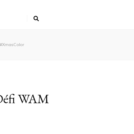
M #XmasColor
– Défi WAM