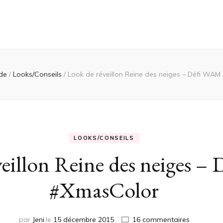
de
/
Looks/Conseils
/
Look de réveillon Reine des neiges – Défi WA
LOOKS/CONSEILS
veillon Reine des neiges 
#XmasColor
sur
par
Jeni
le
15 décembre 2015
16 commentaires