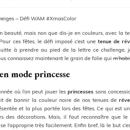
Look
de
réveillon
Reine
des
ée en beauté, mais non que dis-je en couleurs, avec la
neiges
–
 Pour ces fêtes, le défi imposé c’est une
tenue de ré
Défi
 quitte à prendre au pied de la lettre ce challenge, 
WAM
us connaissez maintenant le grain de folie qui
m’habi
#XmasCol
 en mode princesse
’année où l’on peut jouer les
princesses
sans concessio
 fait de bannir la couleur noire de nos tenues de
réve
entée et la plus portée lors des fêtes. Ce qui est u
s des décorations. Mais, il faut reconnaître que le n
se l’approprie très facilement. Enfin bref, là le but c’