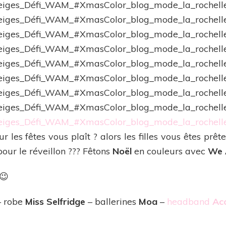
r les fêtes vous plaît ? alors les filles vous êtes prêt
pour le réveillon ??? Fêtons
Noël
en couleurs avec
We 
😉
 robe
Miss Selfridge
– ballerines
Moa
–
headband
Ac