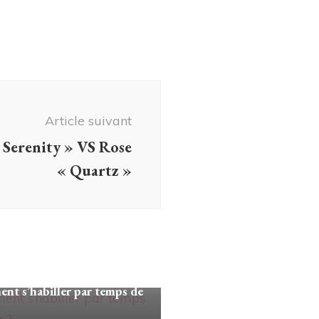
Article suivant
 Serenity » VS Rose
« Quartz »
onseils
t s’habiller par temps de