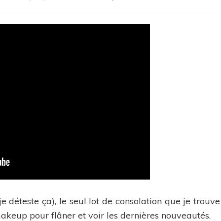
Mon
avis
:
Infaillible
Matte
Max
fard
à
lèvres
de
l’Oréal
 je déteste ça), le seul lot de consolation que je trouv
akeup pour flâner et voir les dernières nouveautés.