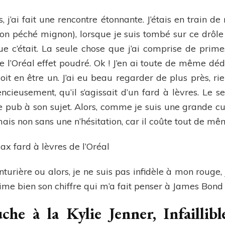
s, j’ai fait une rencontre étonnante. J’étais en train d
on péché mignon), lorsque je suis tombé sur ce drôle
e c’était. La seule chose que j’ai comprise de primes
 l’Oréal effet poudré. Ok ! J’en ai toute de même dédu
doit en être un. J’ai eu beau regarder de plus près, rie
ncieusement, qu’il s’agissait d’un fard à lèvres. Le se
pub à son sujet. Alors, comme je suis une grande cur
, mais non sans une n’hésitation, car il coûte tout de m
urière ou alors, je ne suis pas infidèle à mon rouge, j
e bien son chiffre qui m’a fait penser à James Bond
uche à la Kylie Jenner, Infailli