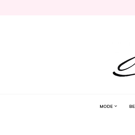
Jeni Chérie
Blog mode/beauté girly à petits prix depuis 2014 | La 
MODE
BE