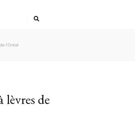
de l’Oréal
à lèvres de