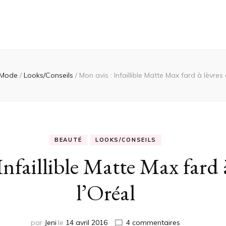
Mode
/
Looks/Conseils
/
Mon avis : Infaillible Matte Max fard à lèvres 
BEAUTÉ
LOOKS/CONSEILS
Infaillible Matte Max fard 
l’Oréal
sur
par
Jeni
le
14 avril 2016
4 commentaires