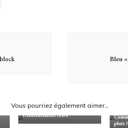
 block
Bleu «
Vous pourriez également aimer...
Looks/Conseils
Looks/C
Délicieusement rétro
Commen
pluie ?