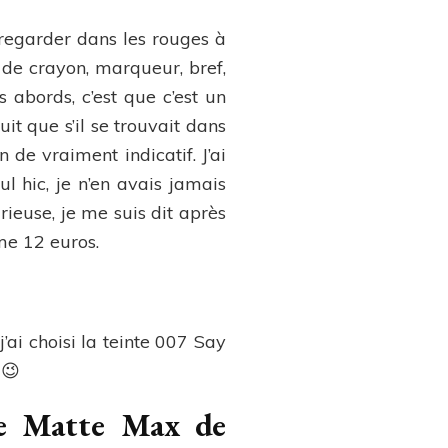
e regarder dans les rouges à
 de crayon, marqueur, bref,
 abords, c’est que c’est un
it que s’il se trouvait dans
n de vraiment indicatif. J’ai
ul hic, je n’en avais jamais
ieuse, je me suis dit après
ême 12 euros.
’ai choisi la teinte 007 Say
 😉
ble Matte Max de