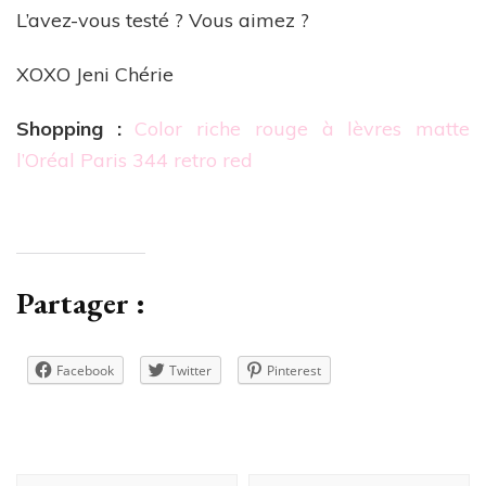
L’avez-vous testé ? Vous aimez ?
XOXO Jeni Chérie
Shopping :
Color riche rouge à lèvres matte
l’Oréal Paris 344 retro red
Partager :
Facebook
Twitter
Pinterest