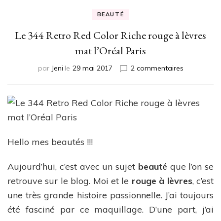
BEAUTÉ
Le 344 Retro Red Color Riche rouge à lèvres
mat l’Oréal Paris
sur
par
Jeni
le
29 mai 2017
2 commentaires
Le
344
Retro
Red
Color
Riche
rouge
Hello mes beautés !!!
à
lèvres
Aujourd’hui, c’est avec un sujet
beauté
que l’on se
mat
retrouve sur le blog. Moi et le
rouge à lèvres
, c’est
l’Oréal
Paris
une très grande histoire passionnelle. J’ai toujours
été fasciné par ce maquillage. D’une part, j’ai