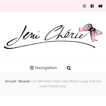
Jeni Chérie
Blog mode/beauté girly à petits prix depuis 2014 | La Rochelle
Navigation
Accueil
/
Beauté
/
Le 344 Retro Red Color Riche rouge à lèvres
mat l’Oréal Paris