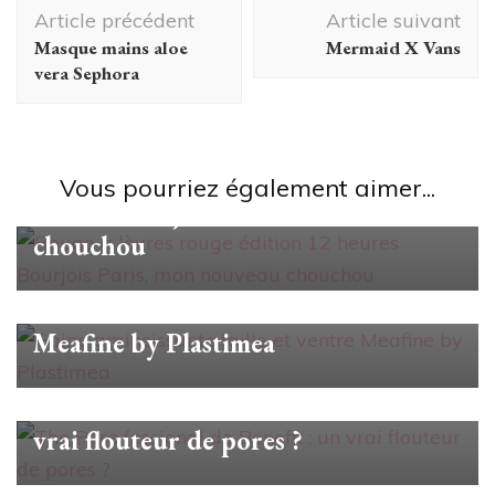
Navigation
Article précédent
Article suivant
d'article
Masque mains aloe
Mermaid X Vans
vera Sephora
Beauté
Rouge à lèvres rouge édition 12
Vous pourriez également aimer...
heures Bourjois Paris, mon nouveau
chouchou
Beauté
Gaine amincissante taille et ventre
Meafine by Plastimea
Beauté
The Pore fessional de Benefit : un
vrai flouteur de pores ?