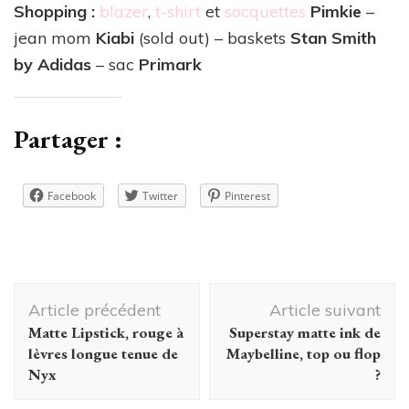
Shopping :
blazer
,
t-shirt
et
socquettes
Pimkie
–
jean mom
Kiabi
(sold out) – baskets
Stan Smith
by Adidas
– sac
Primark
Partager :
Facebook
Twitter
Pinterest
Navigation
Article précédent
Article suivant
d'article
Matte Lipstick, rouge à
Superstay matte ink de
lèvres longue tenue de
Maybelline, top ou flop
Nyx
?