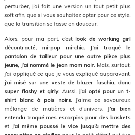
perturber, j’ai fait une version un tout petit plus
soft afin, que si vous souhaitez opter pour ce style,
que la transition se fasse en douceur.
Alors, pour ma part, c’est
look de working girl
décontracté, mi-pop mi-chic.
J’ai troqué le
pantalon de tailleur pour une autre pièce plus
jeune, j’ai nommé le jean mom noir
. Mais, surtout,
j’ai appliqué ce que je vous expliqué auparavant,
j’ai misé sur une veste de blazer fuschia, donc
super flashy et girly
. Aussi,
j’ai opté pour un t-
shirt blanc à pois noirs
. J’aime ce savoureux
mélange de matières et d’univers.
J’ai bien
entendu troqué mes escarpins pour des baskets
et
j’ai même poussé le vice jusqu’à mettre des
socquettes en résilles
pour le petit détail qui tue