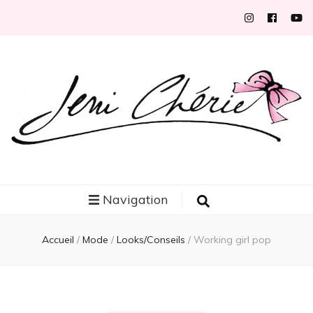
Jeni Chérie
Blog mode/beauté girly à petits prix depuis 2014 | La Rochelle
Navigation
Accueil
/
Mode
/
Looks/Conseils
/
Working girl pop