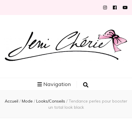
Jeni Chérie
Blog mode/beauté girly à petits prix depuis 2014 | La Rochelle
Navigation
Accueil
/
Mode
/
Looks/Conseils
/
Tendance perles pour booster
un total look black