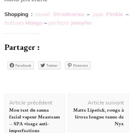
Shopping :
sweat
Stradivarius
–
jupe
Pimkie
–
bottines
Mango
–
perfecto
Jennyfer
Partager :
Facebook
Twitter
Pinterest
Navigation
Article précédent
Article suivant
d'article
Mon test du sauna
Matte Lipstick, rouge à
facial vapeur Measteam
lèvres longue tenue de
– SPA visage anti-
Nyx
imperfections