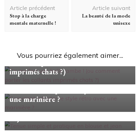
Navigation
Article précédent
Article suivant
d'article
Stop à la charge
La beauté de la mode
mentale maternelle !
unisexe
Looks/Conseils
Ça me fait une belle jambe ! (ou
Vous pourriez également aimer...
comment porter les collants
imprimés chats ?)
Looks/Conseils
Comment adopter le style rétro avec
une marinière ?
Looks/Conseils
Tenue simple et pratique en blouse
et jean