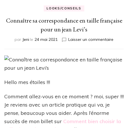
LOOKS/CONSEILS
Connaître sa correspondance en taille française
pour un jean Levi’s
sur
par
Jeni
le
24 mai 2021
Laisser un commentaire
Connaît
sa
corres
en
taille
françai
pour
Hello mes étoiles !!!
un
jean
Comment allez-vous en ce moment ? moi, super !!!
Levi’s
Je reviens avec un article pratique qui va, je
pense, beaucoup vous aider. Après l’énorme
succès de mon billet sur
Comment bien choisir la