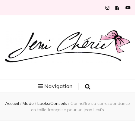
Jeni Chérie
Blog mode/beauté girly à petits prix depuis 2014 | La Rochelle
Navigation
Accueil
/
Mode
/
Looks/Conseils
/
Connaître sa correspondance
en taille française pour un jean Levi’s