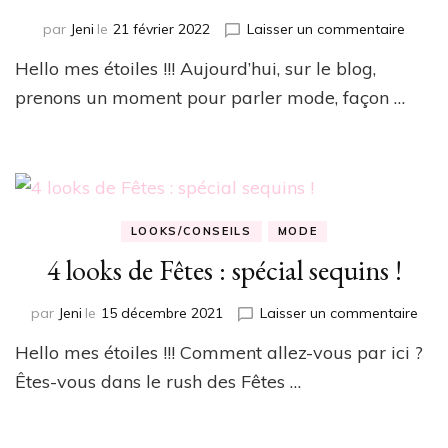
sur
par
Jeni
le
21 février 2022
Laisser un commentaire
Quan
Hello mes étoiles !!! Aujourd’hui, sur le blog,
Givenc
allie
prenons un moment pour parler mode, façon …
éléga
et
Urban
Street
LOOKS/CONSEILS
MODE
4 looks de Fêtes : spécial sequins !
sur
par
Jeni
le
15 décembre 2021
Laisser un commentaire
4
Hello mes étoiles !!! Comment allez-vous par ici ?
look
de
Êtes-vous dans le rush des Fêtes …
Fête
:
spéc