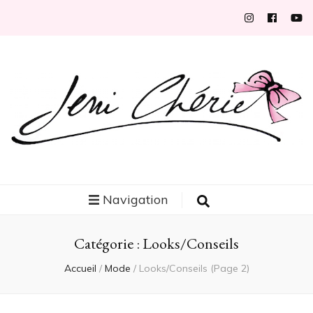
Jeni Chérie
Blog mode/beauté girly à petits prix depuis 2014 | La Rochelle
Navigation
Catégorie :
Looks/Conseils
Accueil
/
Mode
/
Looks/Conseils
(Page 2)