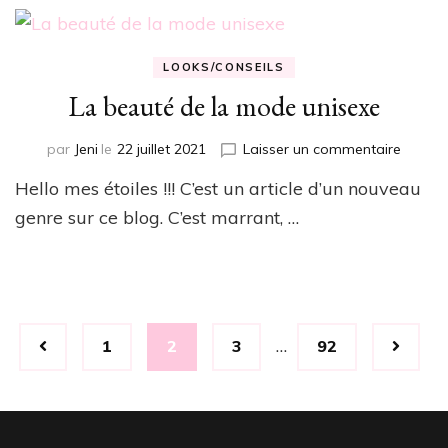
sequ
!
LOOKS/CONSEILS
La beauté de la mode unisexe
sur
par
Jeni
le
22 juillet 2021
Laisser un commentaire
La
Hello mes étoiles !!! C’est un article d’un nouveau
beauté
de
genre sur ce blog. C’est marrant, …
la
mode
unisex
Navigation
…
Page
Page
Page
Page
1
2
3
92
des
articles