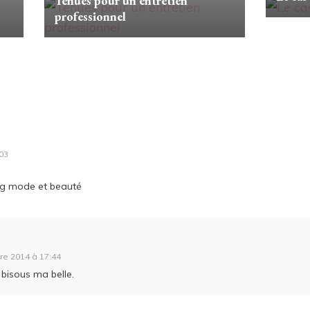
Tenues pour un entretien
professionnel
03
log mode et beauté
re 2014 à 17:44
 bisous ma belle.