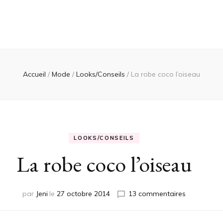
Accueil
/
Mode
/
Looks/Conseils
/
La robe coco l’oiseau
LOOKS/CONSEILS
La robe coco l’oiseau
sur
par
Jeni
le
27 octobre 2014
13 commentaires
La
robe