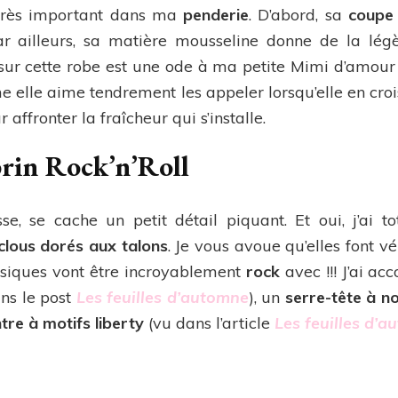
e très important dans ma
penderie
. D’abord, sa
coupe 
ar ailleurs, sa matière mousseline donne de la légèr
sur cette robe est une ode à ma petite Mimi d’amour (
 elle aime tendrement les appeler lorsqu’elle en cro
affronter la fraîcheur qui s’installe.
brin Rock’n’Roll
sse, se cache un petit détail piquant. Et oui, j’ai
 clous dorés aux talons
. Je vous avoue qu’elles font vé
siques vont être incroyablement
rock
avec !!! J’ai a
ns le post
Les feuilles d’automne
), un
serre-tête à n
re à motifs liberty
(vu dans l’article
Les feuilles d’