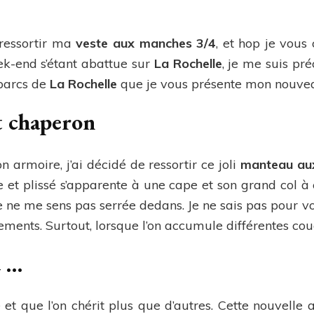
coco
l’oiseau
 ressortir ma
veste aux manches 3/4
, et hop je vous
k-end s’étant abattue sur
La Rochelle
, je me suis pr
 parcs de
La Rochelle
que je vous présente mon nouvea
t chaperon
 armoire, j’ai décidé de ressortir ce joli
manteau aux
le et plissé s’apparente à une cape et son grand col à
je ne me sens pas serrée dedans. Je ne sais pas pour v
ments. Surtout, lorsque l’on accumule différentes couc
u …
et que l’on chérit plus que d’autres. Cette nouvelle ac