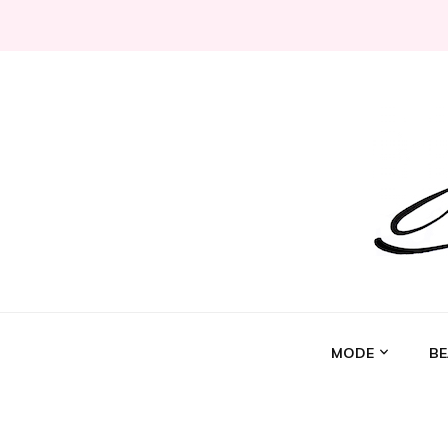
Jeni Chérie
Blog mode/beauté girly à petits prix depuis 2014 | La 
MODE
BE