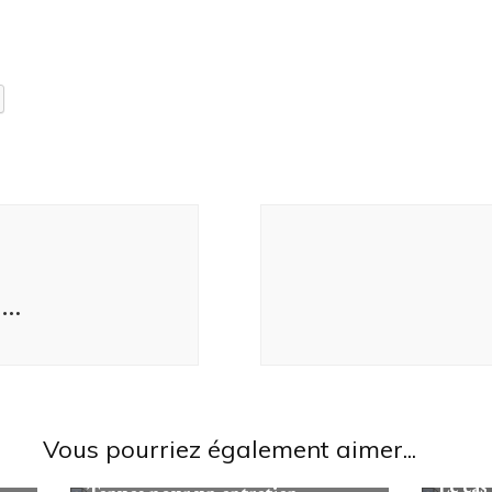
 …
Vous pourriez également aimer...
Looks/C
Looks/Conseils
Le cas