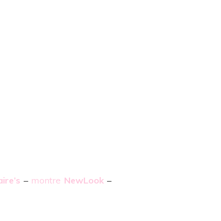
aire’s
–
montre
NewLook
–