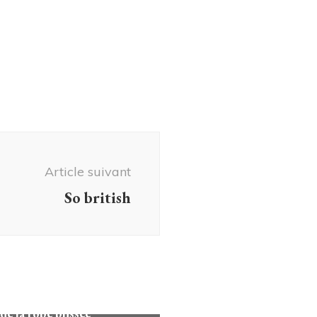
Article suivant
So british
onseils
 de la robe plissée