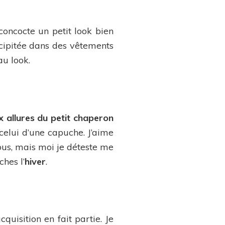
 concocte un petit look bien
écipitée dans des vêtements
u look.
 allures du petit chaperon
 celui d’une capuche. J’aime
ous, mais moi je déteste me
hes l’
hiver
.
quisition en fait partie. Je