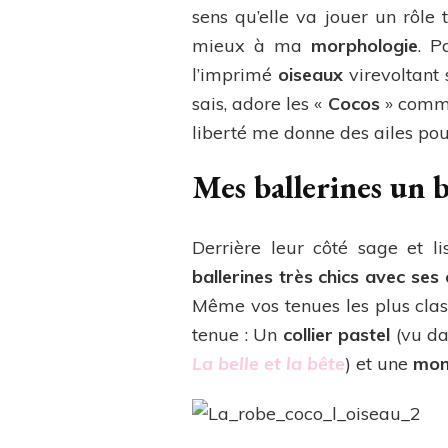
sens qu’elle va jouer un rôl
mieux à ma
morphologie
. P
l’imprimé
oiseaux
virevoltant 
sais, adore les «
Cocos
» comme
liberté me donne des ailes pour 
Mes ballerines un 
Derrière leur côté sage et li
ballerines très chics avec ses
Même vos tenues les plus clas
tenue : Un
collier pastel
(vu da
La belle et la bête
) et une
mont