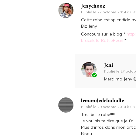
Jenychooz
Publié le
27 octobre 2014 à 08:
Cette robe est splendide av
Biz Jeny
Concours sur le blog *
http
bracelets-BottlePearl
*
Jeni
Publié le
27 octob
Merci ma Jeny 
lemondedebubulle
Publié le
29 octobre 2014 à 08:
Très belle robe!!!!!
Je voulais te dire que je t’
Plus d’infos dans mon artic
Bisou