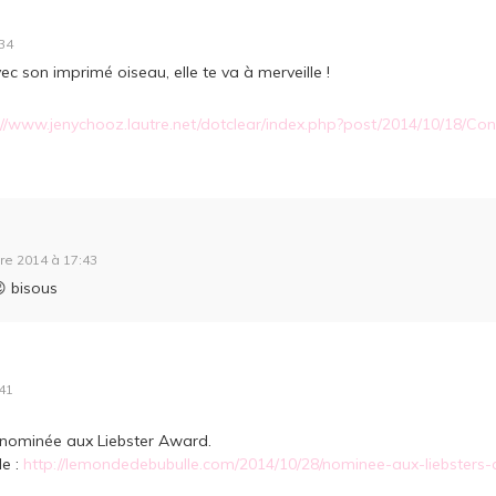
34
ec son imprimé oiseau, elle te va à merveille !
://www.jenychooz.lautre.net/dotclear/index.php?post/2014/10/18/C
re 2014 à 17:43
 bisous
41
ai nominée aux Liebster Award.
le :
http://lemondedebubulle.com/2014/10/28/nominee-aux-liebsters