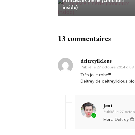
Princesse Chérie (concours
inside)
13 commentaires
deltreylicious
Publié le
27 octobre 2014 à 08:
Très jolie robe!!!
Deltrey de deltreylicious b
Jeni
Publié le
27 octob
Merci Deltrey 😉