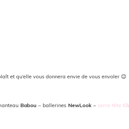
plaît et qu’elle vous donnera envie de vous envoler 😉
manteau
Babou
– ballerines
NewLook
–
serre-tête
Cl