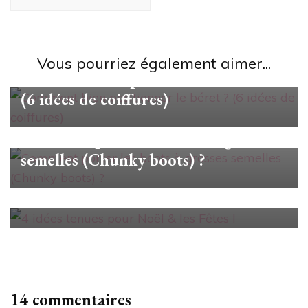
Looks/Conseils
Vous pourriez également aimer...
Comment bien positionner le béret ?
(6 idées de coiffures)
Looks/Conseils
Comment porter les boots à grosses
semelles (Chunky boots) ?
Looks/Conseils
4 idées tenues pour Noël & les Fêtes
!
14 commentaires