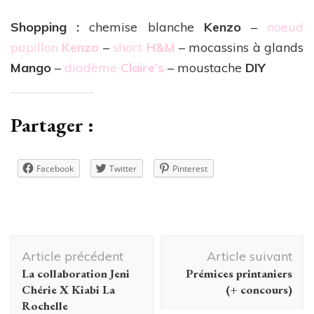
Shopping :
chemise blanche
Kenzo
–
noeud
papillon
Kenzo
–
short
H&M
– mocassins à glands
Mango
–
diadème
Claire’s
– moustache
DIY
Partager :
Facebook
Twitter
Pinterest
Navigation
Article précédent
Article suivant
d'article
La collaboration Jeni
Prémices printaniers
Chérie X Kiabi La
(+ concours)
Rochelle