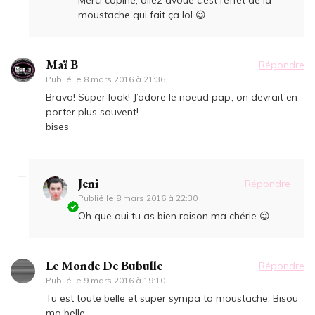
Merci copine, allez avoue c’est l’effet de la
moustache qui fait ça lol 😉
Maï B
Répondre
Publié le
8 mars 2016 à 21:36
Bravo! Super look! J’adore le noeud pap’, on devrait en
porter plus souvent!
bises
Jeni
Répondre
Publié le
8 mars 2016 à 22:30
Oh que oui tu as bien raison ma chérie 😉
Le Monde De Bubulle
Répondre
Publié le
9 mars 2016 à 19:10
Tu est toute belle et super sympa ta moustache. Bisou
ma belle.