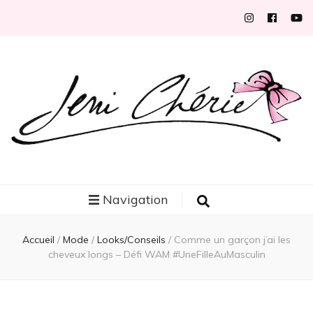
Jeni Chérie
Blog mode/beauté girly à petits prix depuis 2014 | La Rochelle
Navigation
Accueil
/
Mode
/
Looks/Conseils
/
Comme un garçon j’ai les
cheveux longs – Défi WAM #UneFilleAuMasculin