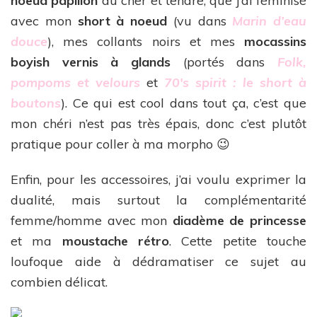
noeud papillon
du cher et tendre, que j’ai féminisé
avec mon
short à noeud
(vu dans
Marin d’eau
douce
), mes collants noirs et mes
mocassins
boyish vernis à glands
(portés dans
Folk,
pompoms et velours
et
70′s spirit : le short à
boutons
). Ce qui est cool dans tout ça, c’est que
mon chéri n’est pas très épais, donc c’est plutôt
pratique pour coller à ma morpho 😉
Enfin, pour les accessoires, j’ai voulu exprimer la
dualité, mais surtout la complémentarité
femme/homme avec mon
diadème de princesse
et ma
moustache rétro
. Cette petite touche
loufoque aide à dédramatiser ce sujet au
combien délicat.