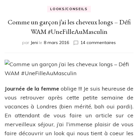
LOOKS/CONSEILS
Comme un garçon j’ai les cheveux longs – Défi
WAM #UneFilleAuMasculin
sur
par
Jeni
le
8 mars 2016
14 commentaires
Comme
un
garçon
j’ai
les
cheveux
longs
Journée de la femme
oblige !!! Je suis heureuse de
–
vous retrouver après cette petite semaine de
Défi
vacances à Londres (bien mérité, bah oui pardi).
WAM
#UneFilleA
En attendant de vous faire un article sur ce
merveilleux séjour, j’ai l’immense plaisir de vous
faire découvrir un look qui nous tient à coeur les