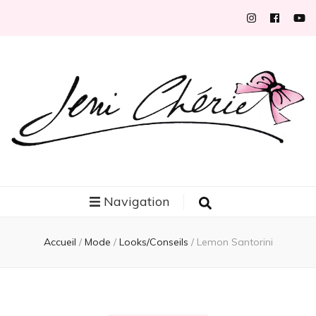
Jeni Chérie
Blog mode/beauté girly à petits prix depuis 2014 | La Rochelle
Navigation
Accueil
/
Mode
/
Looks/Conseils
/
Lemon Santorini