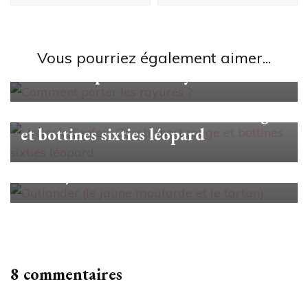
Looks/Conseils
Vous pourriez également aimer...
Comment porter les rayures ?
Looks/Conseils
Un look d’enfer : Combishort rouge
et bottines sixties léopard
Looks/Conseils
Outlander (le jaune moutarde et le
tartan)
8 commentaires