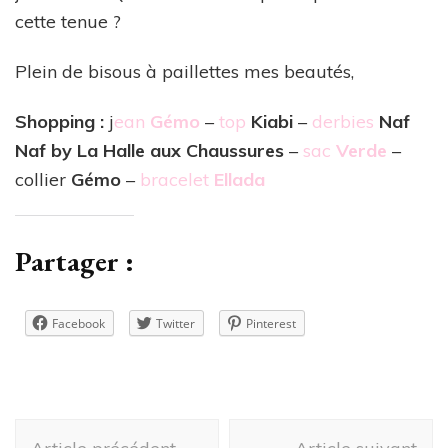
cette tenue ?
Plein de bisous à paillettes mes beautés,
Shopping :
j
ean
Gémo
–
top
Kiabi
–
derbies
Naf
Naf by La Halle aux Chaussures
–
sac
Verde
–
collier
Gémo
–
bracelet
Ellada
Partager :
Facebook
Twitter
Pinterest
Navigation