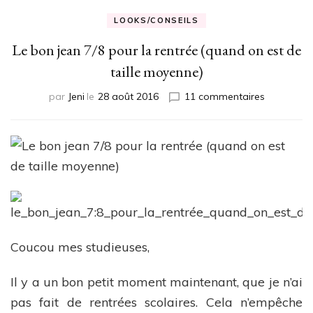
LOOKS/CONSEILS
Le bon jean 7/8 pour la rentrée (quand on est de
taille moyenne)
sur
par
Jeni
le
28 août 2016
11 commentaires
Le
bon
jean
7/8
pour
la
rentrée
(quand
on
est
Coucou mes studieuses,
de
taille
Il y a un bon petit moment maintenant, que je n’ai
moyenne)
pas fait de rentrées scolaires. Cela n’empêche