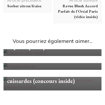
Article précédent
Article suivant
d'article
Sorbet citron/fraise
Revue Blush Accord
Parfait de l’Oréal Paris
(vidéo inside)
Looks/Conseils
Vous pourriez également aimer...
Cape ou pas cape ?
Looks/Conseils
Pastels d’hiver
Looks/Conseils
Mes looks d’automne en robes et
cuissardes (concours inside)