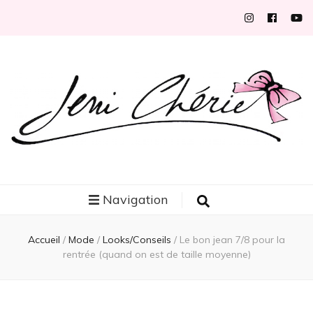
Jeni Chérie
Blog mode/beauté girly à petits prix depuis 2014 | La Rochelle
Navigation
Accueil
/
Mode
/
Looks/Conseils
/
Le bon jean 7/8 pour la
rentrée (quand on est de taille moyenne)