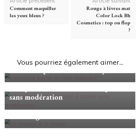
Article précédent
Article suivant
d'article
Comment maquiller
Rouge à lèvres mat
les yeux bleus ?
Color Lock Bh
Cosmetics : top ou flop
?
Looks/Conseils
Vous pourriez également aimer...
Comment porter la robe babydoll ?
Looks/Conseils
6 inspirations looks d’été à copier
sans modération
Looks/Conseils
Le vintage à la mode