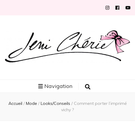
Jeni Chérie
Blog mode/beauté girly à petits prix depuis 2014 | La Rochelle
Navigation
Accueil
/
Mode
/
Looks/Conseils
/
Comment porter l’imprimé
vichy ?