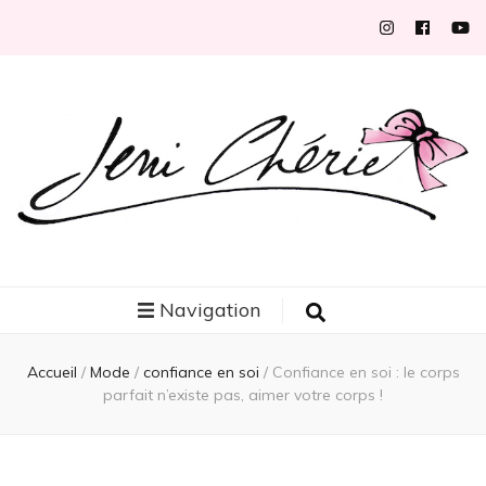
Jeni Chérie
Blog mode/beauté girly à petits prix depuis 2014 | La Rochelle
Navigation
Accueil
/
Mode
/
confiance en soi
/
Confiance en soi : le corps
parfait n’existe pas, aimer votre corps !