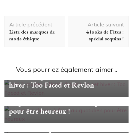
Navigation
Article précédent
Article suivant
d'article
Liste des marques de
4 looks de Fêtes :
mode éthique
spécial sequins !
Beauté
Vous pourriez également aimer...
Mes 2 rouges à lèvres favoris de cet
hiver : Too Faced et Revlon
confiance en soi
10 petites choses à faire au quotidien
pour être heureux !
Beauté
La méthode anti-cellulite CelluBlue,
tient-elle ses promesses ? (concours