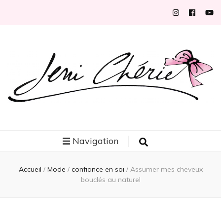
Jeni Chérie
Blog mode/beauté girly à petits prix depuis 2014 | La Rochelle
Navigation
Accueil
/
Mode
/
confiance en soi
/
Assumer mes cheveux
bouclés au naturel