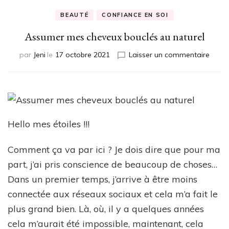
BEAUTÉ
CONFIANCE EN SOI
Assumer mes cheveux bouclés au naturel
sur
par
Jeni
le
17 octobre 2021
Laisser un commentaire
Assu
mes
cheve
boucl
au
natur
Hello mes étoiles !!!
Comment ça va par ici ? Je dois dire que pour ma
part, j’ai pris conscience de beaucoup de choses…
Dans un premier temps, j’arrive à être moins
connectée aux réseaux sociaux et cela m’a fait le
plus grand bien. Là, où, il y a quelques années
cela m’aurait été impossible, maintenant, cela