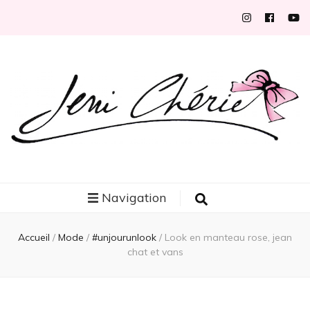
Jeni Chérie
Blog mode/beauté girly à petits prix depuis 2014 | La Rochelle
Navigation
Accueil
/
Mode
/
#unjourunlook
/
Look en manteau rose, jean
chat et vans