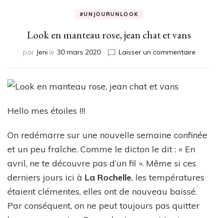
#UNJOURUNLOOK
Look en manteau rose, jean chat et vans
sur
par
Jeni
le
30 mars 2020
Laisser un commentaire
Look
en
mante
rose,
jean
Hello mes étoiles !!!
chat
et
vans
On redémarre sur une nouvelle semaine confinée
et un peu fraîche. Comme le dicton le dit : « En
avril, ne te découvre pas d’un fil ». Même si ces
derniers jours ici à
La Rochelle
, les températures
étaient clémentes, elles ont de nouveau baissé.
Par conséquent, on ne peut toujours pas quitter