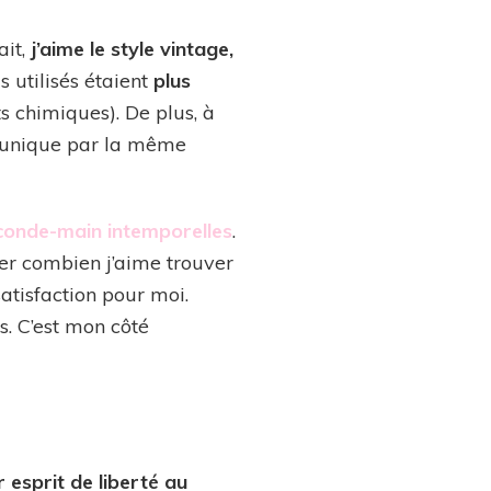
ait,
j’aime le style vintage,
us utilisés étaient
plus
s chimiques). De plus, à
re unique par la même
econde-main intemporelles
.
uer combien j’aime trouver
atisfaction pour moi.
s. C’est mon côté
r esprit de liberté au