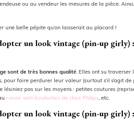
ndeuse ou au vendeur les mesures de la pièce. Ainsi, 
une belle pépite qu’on laisserait au placard !
opter un look vintage (pin-up girly) 
age sont de très bonnes qualité
. Elles ont su traverser
 pour faire perdurer leur valeur (surtout s’il s’agit de
Ne lésiniez pas sur les moyens : petites coutures (repri
 au
rasoir anti-bouloches de chez Philips
, etc.
opter un look vintage (pin-up girly) :