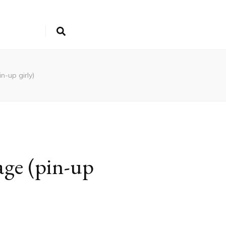
n-up girly)
age (pin-up