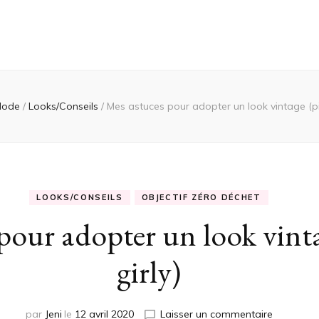
Mode
/
Looks/Conseils
/
Mes astuces pour adopter un look vintage (pi
LOOKS/CONSEILS
OBJECTIF ZÉRO DÉCHET
pour adopter un look vint
girly)
sur
par
Jeni
le
12 avril 2020
Laisser un commentaire