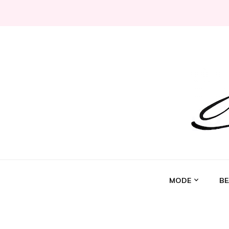
Jeni Chérie
Blog mode/beauté girly à petits prix depuis 2014 | La 
MODE
BE