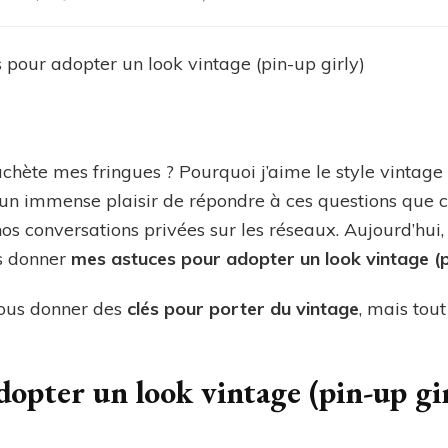
Mes
astuces
pour
adopter
un
look
vintage
(pin-
hète mes fringues ? Pourquoi j’aime le style vintage
up
s un immense plaisir de répondre à ces questions que c
girly)
os conversations privées sur les réseaux. Aujourd’hui,
s donner
mes astuces pour adopter un look vintage (pi
 vous donner des
clés pour porter du vintage
, mais tou
opter un look vintage (pin-up gir