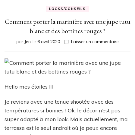
LOOKS/CONSEILS
Comment porter la marinière avec une jupe tutu
blanc et des bottines rouges ?
sur
par
Jeni
le
6 avril 2020
Laisser un commentaire
Comme
porter
la
mariniè
avec
une
jupe
Hello mes étoiles !!!
tutu
blanc
Je reviens avec une tenue shootée avec des
et
températures si bonnes ! Ok, le décor n’est pas
des
bottines
super adapté à mon look. Mais actuellement, ma
rouges
terrasse est le seul endroit où je peux encore
?