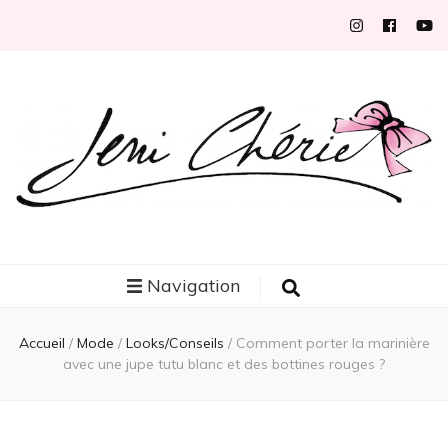
Jeni Chérie
Blog mode/beauté girly à petits prix depuis 2014 | La Rochelle
Navigation
Accueil
/
Mode
/
Looks/Conseils
/
Comment porter la marinière
avec une jupe tutu blanc et des bottines rouges ?