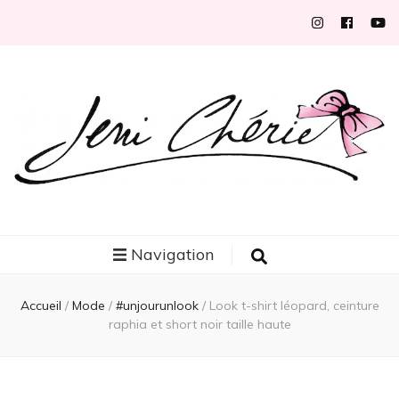
Jeni Chérie
Blog mode/beauté girly à petits prix depuis 2014 | La Rochelle
Navigation
Accueil
/
Mode
/
#unjourunlook
/
Look t-shirt léopard, ceinture
raphia et short noir taille haute