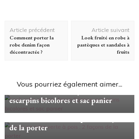
Navigation
Article précédent
Article suivant
d'article
Comment porter la
Look fruité en robe à
robe denim façon
pastèques et sandales à
décontractée ?
fruits
#unjourunlook
Vous pourriez également aimer...
Look robe marron façon Sézane,
escarpins bicolores et sac panier
#unjourunlook
Looks en robe verte à pois : 2 façons
de la porter
#unjourunlook