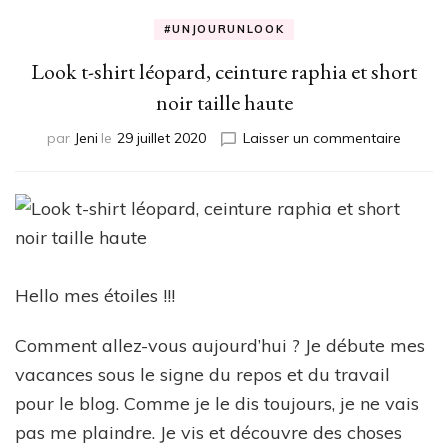
#UNJOURUNLOOK
Look t-shirt léopard, ceinture raphia et short
noir taille haute
sur
par
Jeni
le
29 juillet 2020
Laisser un commentaire
Look
t-
shirt
léopar
ceintur
raphia
et
Hello mes étoiles !!!
short
noir
Comment allez-vous aujourd’hui ? Je débute mes
taille
haute
vacances sous le signe du repos et du travail
pour le blog. Comme je le dis toujours, je ne vais
pas me plaindre. Je vis et découvre des choses