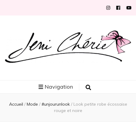
Jeni Chérie
Blog mode/beauté girly à petits prix depuis 2014 | La Rochelle
Navigation
Accueil
/
Mode
/
#unjourunlook
/
Look petite robe écossaise
rouge et noire