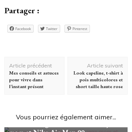
Partager :
Facebook
Twitter
Pinterest
Navigation
Article précédent
Article suivant
d'article
Mes conseils et astuces
Look capeline, t-shirt à
pour vivre dans
pois multicolores et
l’instant présent
short taille haute rose
#unjourunlook
Vous pourriez également aimer...
Look sweat gris à citrons, short jean