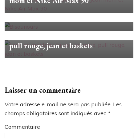
mom et Nike Air Max 90
#unjourunlook
Bisounours
#unjourunlook
Look en manteau fausse fourrure,
pull rouge, jean et baskets
Laisser un commentaire
Votre adresse e-mail ne sera pas publiée.
Les
champs obligatoires sont indiqués avec
*
Commentaire