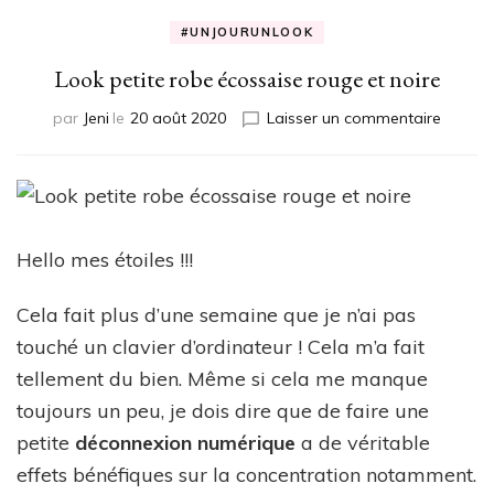
#UNJOURUNLOOK
Look petite robe écossaise rouge et noire
sur
par
Jeni
le
20 août 2020
Laisser un commentaire
Look
petite
robe
écossa
rouge
et
Hello mes étoiles !!!
noire
Cela fait plus d’une semaine que je n’ai pas
touché un clavier d’ordinateur ! Cela m’a fait
tellement du bien. Même si cela me manque
toujours un peu, je dois dire que de faire une
petite
déconnexion numérique
a de véritable
effets bénéfiques sur la concentration notamment.