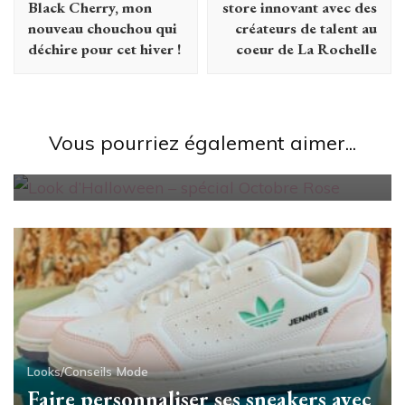
Black Cherry, mon
store innovant avec des
nouveau chouchou qui
créateurs de talent au
déchire pour cet hiver !
coeur de La Rochelle
Looks/Conseils
Look d’Halloween – spécial Octobre
Vous pourriez également aimer...
Rose
Looks/Conseils
Mode
Faire personnaliser ses sneakers avec