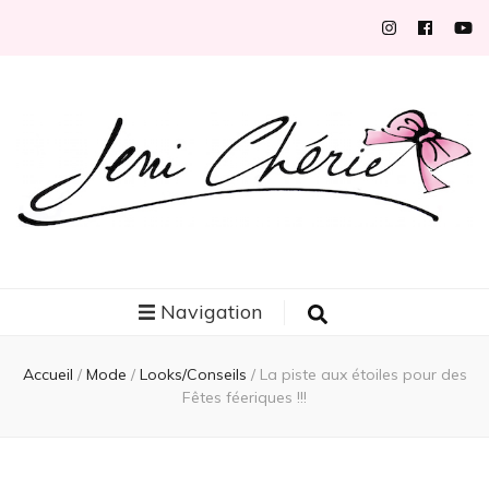
Jeni Chérie
Blog mode/beauté girly à petits prix depuis 2014 | La Rochelle
Navigation
Accueil
/
Mode
/
Looks/Conseils
/
La piste aux étoiles pour des
Fêtes féeriques !!!