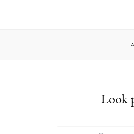
A
Look p