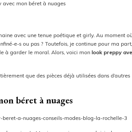
avec
mon
béret
à
nuage
ine avec une tenue poétique et girly. Au moment où je
onfiné-e-s ou pas ? Toutefois, je continue pour ma par
de à garder le moral. Alors, voici mon
look preppy ave
tièrement que des pièces déjà utilisées dans d’autres
mon béret à nuages