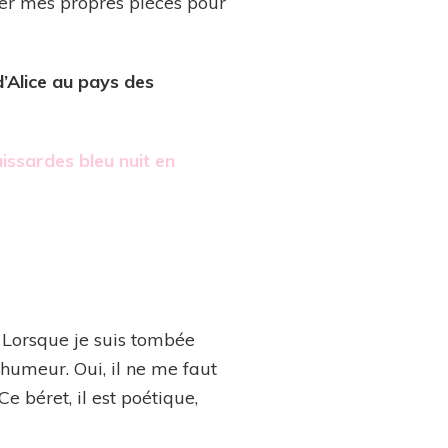
ler mes propres pièces pour
 d’Alice au pays des
uissardes bleu nuit en
 Lorsque je suis tombée
 humeur. Oui, il ne me faut
 béret, il est poétique,