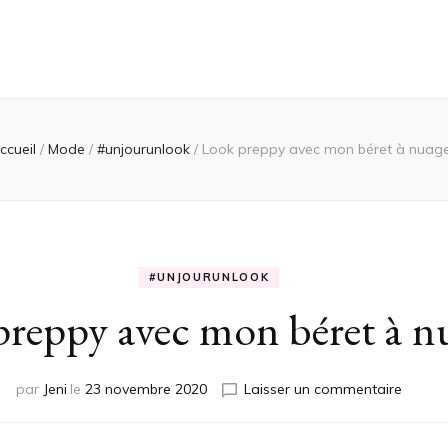
ccueil
/
Mode
/
#unjourunlook
/
Look preppy avec mon béret à nuag
#UNJOURUNLOOK
reppy avec mon béret à n
sur
par
Jeni
le
23 novembre 2020
Laisser un commentaire
Look
preppy