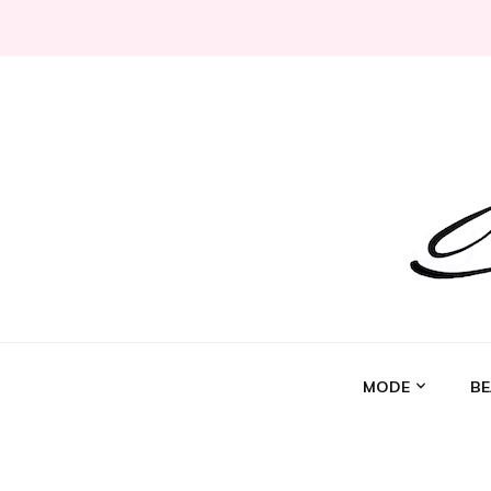
Jeni Chérie
Blog mode/beauté girly à petits prix depuis 2014 | La 
MODE
BE