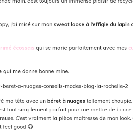
nde main, c’est toujours un immense plaisir de recyc
ppy, j’ai misé sur mon
sweat loose à l’effigie du lapin
primé écossais
qui se marie parfaitement avec mes
c
e
qui me donne bonne mine.
oiffé ma tête avec un
béret à nuages
tellement choupie.
Il est tout simplement parfait pour me mettre de bonne
euse. C’est vraiment la pièce maîtresse de mon look. Ce
 feel good 😉