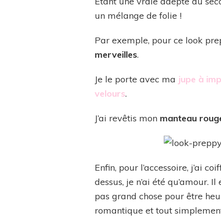
Étant une vraie adepte du seco
un mélange de folie !
Par exemple, pour ce look pre
merveilles
.
Je le porte avec ma
jupe à im
velours
.
J’ai revêtis mon
manteau roug
Enfin, pour l’accessoire, j’ai c
dessus, je n’ai été qu’amour. 
pas grand chose pour être heur
romantique et tout simplement