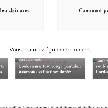
u clair avec
Comment por
Vous pourriez également aimer...
#unjour
#unjourunlook
Look v
rt,
Look en manteau rouge, pantalon
roulé 
ts
à carreaux et bottines dorées
borde
as publiée.
Les champs obligatoires sont indiqués av