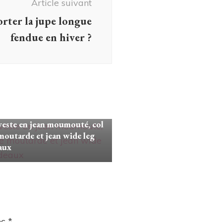
Article suivant
ter la jupe longue
fendue en hiver ?
unlook
este en jean moumouté, col
moutarde et jean wide leg
aux
ec
*