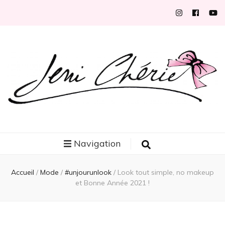
Jeni Chérie
Blog mode/beauté girly à petits prix depuis 2014 | La Rochelle
Navigation
Accueil
/
Mode
/
#unjourunlook
/
Look tout simple, no makeup
et Bonne Année 2021 !