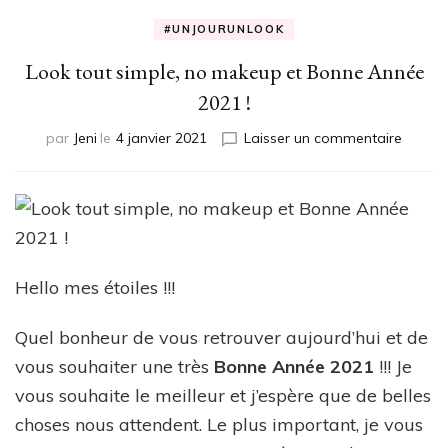
#UNJOURUNLOOK
Look tout simple, no makeup et Bonne Année
2021 !
sur
par
Jeni
le
4 janvier 2021
Laisser un commentaire
Look
tout
simple,
no
makeu
et
Bonne
Hello mes étoiles !!!
Année
2021
Quel bonheur de vous retrouver aujourd’hui et de
!
vous souhaiter une très
Bonne Année 2021
!!! Je
vous souhaite le meilleur et j’espère que de belles
choses nous attendent. Le plus important, je vous