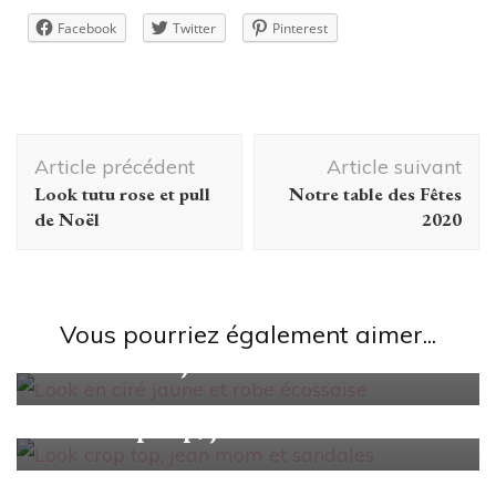
Facebook
Twitter
Pinterest
Navigation
Article précédent
Article suivant
d'article
Look tutu rose et pull
Notre table des Fêtes
de Noël
2020
#unjourunlook
Vous pourriez également aimer...
Look en ciré jaune et robe écossaise
#unjourunlook
Look crop top, jean mom et sandales
#unjourunlook
Look écolière anglaise