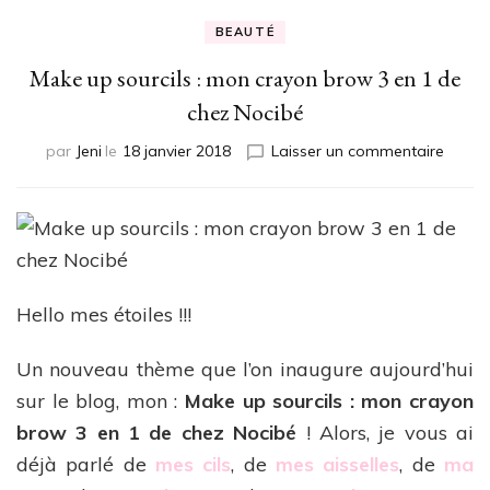
BEAUTÉ
Make up sourcils : mon crayon brow 3 en 1 de
chez Nocibé
sur
par
Jeni
le
18 janvier 2018
Laisser un commentaire
Make
up
sourcil
:
mon
crayo
brow
Hello mes étoiles !!!
3
en
Un nouveau thème que l’on inaugure aujourd’hui
1
sur le blog, mon :
Make up sourcils : mon crayon
de
chez
brow 3 en 1 de chez Nocibé
! Alors, je vous ai
Nocib
déjà parlé de
mes cils
, de
mes aisselles
, de
ma