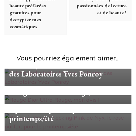
beauté préférées
passionnées de lecture
gratuites pour
et de beauté !
décrypter mes
cosmétiques
Beauté
Vous pourriez également aimer...
Crème hydratation intense Deliderm
des Laboratoires Yves Ponroy
Beauté
Rouge Dior Ultra Rouge, mon avis !
Beauté
Rouge à lèvres Shocking Pink de
Nyx, le rose parfait pour le
printemps/été