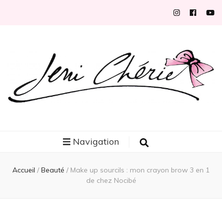
Jeni Chérie
Blog mode/beauté girly à petits prix depuis 2014 | La Rochelle
Navigation
Accueil
/
Beauté
/
Make up sourcils : mon crayon brow 3 en 1
de chez Nocibé