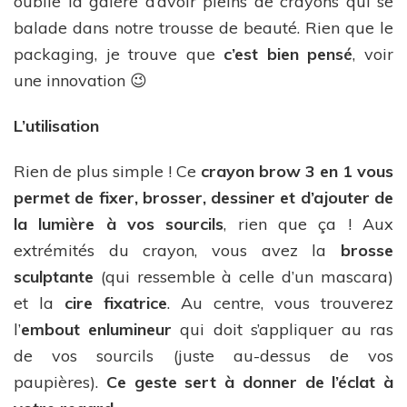
oublie la galère d’avoir pleins de crayons qui se
balade dans notre trousse de beauté. Rien que le
packaging, je trouve que
c’est bien pensé
, voir
une innovation 😉
L’utilisation
Rien de plus simple ! Ce
crayon brow 3 en 1 vous
permet de fixer, brosser, dessiner et d’ajouter de
la lumière à vos sourcils
, rien que ça ! Aux
extrémités du crayon, vous avez la
brosse
sculptante
(qui ressemble à celle d’un mascara)
et la
cire fixatrice
. Au centre, vous trouverez
l’
embout enlumineur
qui doit s’appliquer au ras
de vos sourcils (juste au-dessus de vos
paupières).
Ce geste sert à donner de l’éclat à